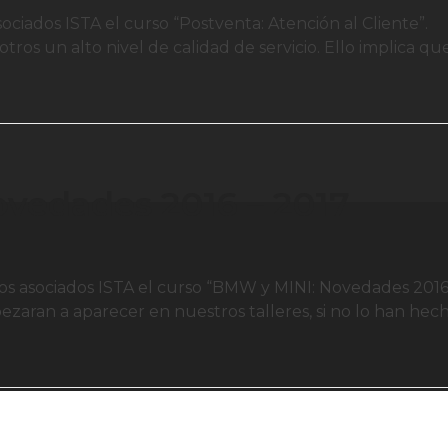
sociados ISTA el curso “Postventa: Atención al Cliente”.
tros un alto nivel de calidad de servicio. Ello implica qu
vedades 2016 – 2017
 los asociados ISTA el curso “BMW y MINI: Novedades 2016
zaran a aparecer en nuestros talleres, si no lo han hec