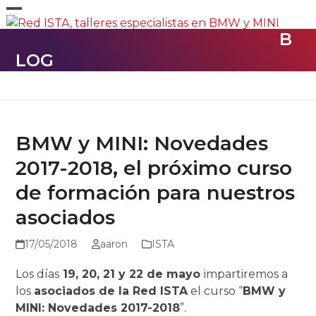
Skip
Open
Close
to
B
content
mobile
mobile
LOG
menu
menu
BMW y MINI: Novedades
2017-2018, el próximo curso
de formación para nuestros
asociados
17/05/2018
aaron
ISTA
Los días
19, 20, 21 y 22 de mayo
impartiremos a
los
asociados de la Red ISTA
el curso “
BMW y
MINI: Novedades 2017-2018
”.