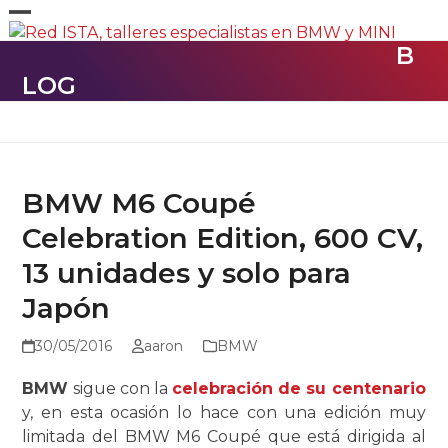
Skip
Open
Close
to
B
content
mobile
mobile
LOG
menu
menu
BMW M6 Coupé
Celebration Edition, 600 CV,
13 unidades y solo para
Japón
30/05/2016
aaron
BMW
BMW
sigue con la
celebración de su centenario
y, en esta ocasión lo hace con una edición muy
limitada del BMW M6 Coupé que está dirigida al