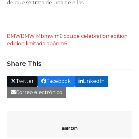
de que se trata de una de ellas.
BMW
BMW M
bmw m6 coupe celebration edition
edicion limitada
japón
m6
Share This
Twitter
Facebook
LinkedIn
Correo electrónico
aaron