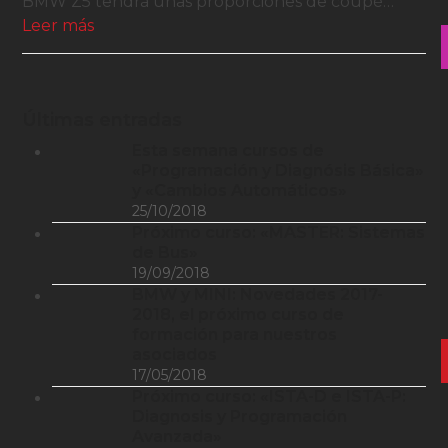
BMW Z5 tendrá unas proporciones de coupé…
Leer más
Últimas entradas
Esta semana cursos de
«Programación y Diagnósis Básica»
y «Cambios Automáticos»
25/10/2018
Próximo curso: «MASTER: Sistemas
de Bus»
19/09/2018
BMW y MINI: Novedades 2017-
2018, el próximo curso de
formación para nuestros
asociados
17/05/2018
Próximo curso: «ISTA-D e ISTA-P:
Diagnosis y Programación
Avanzada»