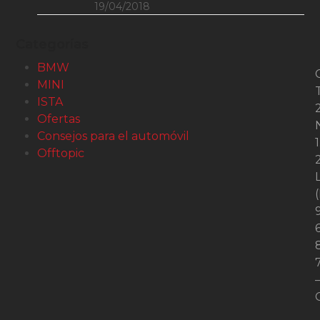
19/04/2018
Categorías
BMW
MINI
ISTA
2
Ofertas
Consejos para el automóvil
1
Offtopic