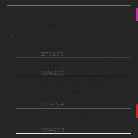
Últimas entradas
Esta semana cursos de
«Programación y Diagnósis Básica»
y «Cambios Automáticos»
25/10/2018
Próximo curso: «MASTER: Sistemas
de Bus»
19/09/2018
BMW y MINI: Novedades 2017-
2018, el próximo curso de
formación para nuestros
asociados
17/05/2018
Próximo curso: «ISTA-D e ISTA-P:
Diagnosis y Programación
Avanzada»
19/04/2018