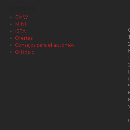
Categorías
BMW
MINI
ISTA
Ofertas
2
Consejos para el automóvil
Offtopic
1