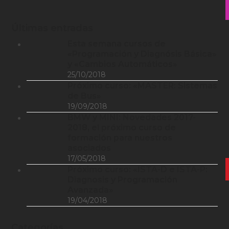
Últimas entradas
Esta semana cursos de
«Programación y Diagnósis Básica»
y «Cambios Automáticos»
25/10/2018
Próximo curso: «MASTER: Sistemas
de Bus»
19/09/2018
BMW y MINI: Novedades 2017-
2018, el próximo curso de
formación para nuestros
asociados
17/05/2018
Próximo curso: «ISTA-D e ISTA-P:
Diagnosis y Programación
Avanzada»
19/04/2018
Categorías