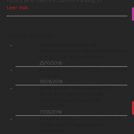
futuro es el Gesture Control Parking. El…
Leer más
Últimas entradas
Esta semana cursos de
«Programación y Diagnósis Básica»
y «Cambios Automáticos»
25/10/2018
Próximo curso: «MASTER: Sistemas
de Bus»
19/09/2018
BMW y MINI: Novedades 2017-
2018, el próximo curso de
formación para nuestros
asociados
17/05/2018
Próximo curso: «ISTA-D e ISTA-P:
Diagnosis y Programación
Avanzada»