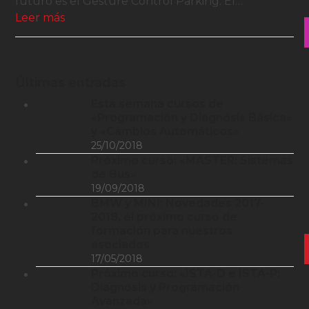
futuro es el Gesture Control Parking. El…
Leer más
Últimas entradas
Esta semana cursos de
«Programación y Diagnósis Básica»
y «Cambios Automáticos»
25/10/2018
Próximo curso: «MASTER: Sistemas
de Bus»
19/09/2018
BMW y MINI: Novedades 2017-
2018, el próximo curso de
formación para nuestros
asociados
17/05/2018
Próximo curso: «ISTA-D e ISTA-P:
Diagnosis y Programación
Avanzada»