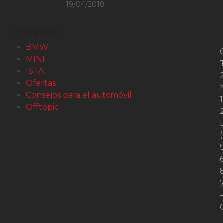
19/04/2018
Categorías
BMW
MINI
ISTA
2
Ofertas
Consejos para el automóvil
1
Offtopic