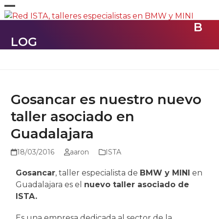
Skip
Open
Close
to
B
content
mobile
mobile
LOG
menu
menu
Gosancar es nuestro nuevo
taller asociado en
Guadalajara
18/03/2016
aaron
ISTA
Gosancar
, taller especialista de
BMW y MINI
en
Guadalajara es el
nuevo taller asociado de
ISTA.
Es una empresa dedicada al sector de la