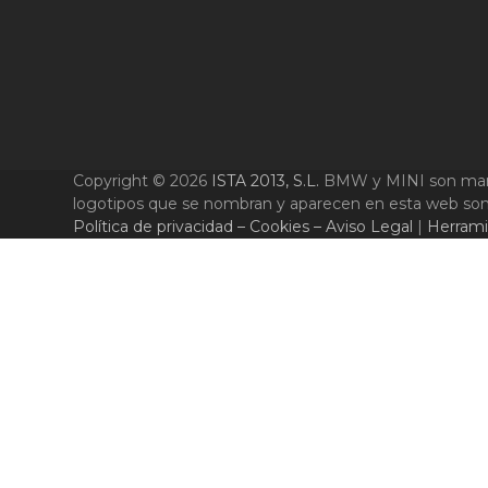
Copyright © 2026
ISTA 2013, S.L.
BMW y MINI son marca
logotipos que se nombran y aparecen en esta web son mar
Política de privacidad – Cookies – Aviso Legal
|
Herrami