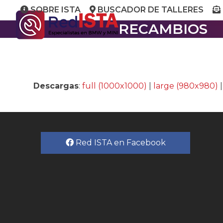
Skip
SOBRE ISTA
BUSCADOR DE TALLERES
to
RECAMBIOS
content
Descargas
:
full (1000x1000)
|
large (980x980)
Red ISTA en Facebook