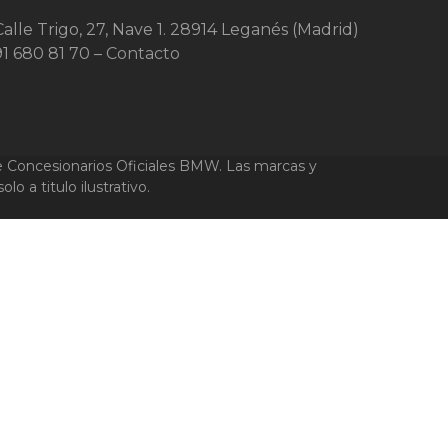
Calle Trigo, 27, Nave 1. 28914 Leganés (Madrid)
91 680 81 70 –
Contacto
Concesionarios Oficiales BMW. Las marcas y
 a titulo ilustrativo.