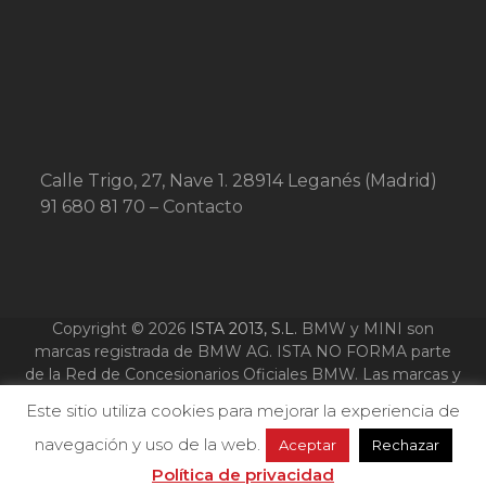
Calle Trigo, 27, Nave 1. 28914 Leganés (Madrid)
91 680 81 70 –
Contacto
Copyright © 2026
ISTA 2013, S.L.
BMW y MINI son
marcas registrada de BMW AG. ISTA NO FORMA parte
de la Red de Concesionarios Oficiales BMW. Las marcas y
logotipos que se nombran y aparecen en esta web son
Este sitio utiliza cookies para mejorar la experiencia de
marcas registradas de sus respectivos propietarios y se
utilizan solo a titulo ilustrativo.
navegación y uso de la web.
Aceptar
Rechazar
Política de privacidad – Cookies – Aviso Legal
|
Política de privacidad