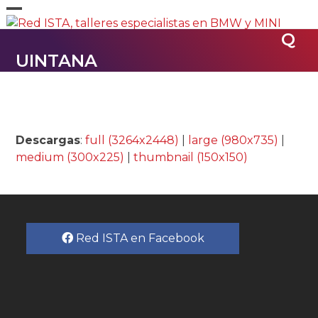
Skip
Open
Close
to
Q
content
mobile
mobile
UINTANA
menu
menu
Descargas
:
full (3264x2448)
|
large (980x735)
|
medium (300x225)
|
thumbnail (150x150)
Red ISTA en Facebook