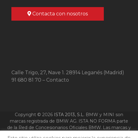
Contacta con nosotros
Calle Trigo, 27, Nave 1. 28914 Leganés (Madrid)
91 680 81 70 –
Contacto
Copyright © 2026
ISTA 2013, S.L.
BMW y MINI son
marcas registrada de BMW AG. ISTA NO FORMA parte
de la Red de Concesionarios Oficiales BMW. Las marcas y
logotipos que se nombran y aparecen en esta web son
Este sitio utiliza cookies para mejorar la experiencia de