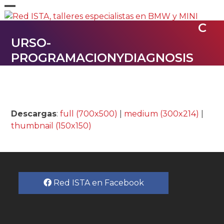
Skip
Open
Close
to
C
content
mobile
mobile
URSO-
menu
menu
PROGRAMACIONYDIAGNOSIS
Descargas
:
full (700x500)
|
medium (300x214)
|
thumbnail (150x150)
Red ISTA en Facebook