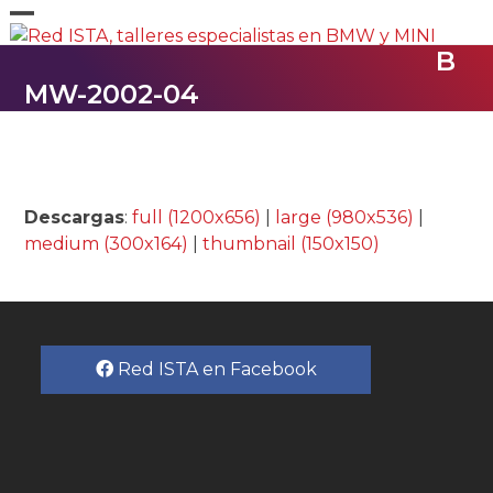
Skip
Open
Close
to
B
content
mobile
mobile
MW-2002-04
menu
menu
Descargas
:
full (1200x656)
|
large (980x536)
|
medium (300x164)
|
thumbnail (150x150)
Red ISTA en Facebook