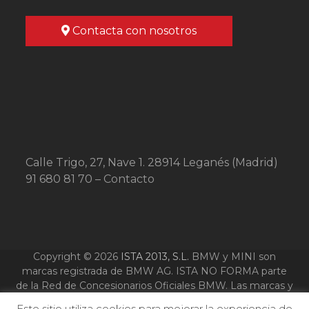
Contacta con nosotros
Calle Trigo, 27, Nave 1. 28914 Leganés (Madrid)
91 680 81 70 –
Contacto
Copyright © 2026
ISTA 2013, S.L.
BMW y MINI son
marcas registrada de BMW AG. ISTA NO FORMA parte
de la Red de Concesionarios Oficiales BMW. Las marcas y
logotipos que se nombran y aparecen en esta web son
Este sitio utiliza cookies para mejorar la experiencia de