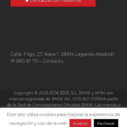
Contacta con nosotros
Calle Trigo, 27, Nave 1. 28914 Leganés (Madrid)
91 680 81 70 –
Contacto
Copyright © 2026
ISTA 2013, S.L.
BMW y MINI son
marcas registrada de BMW AG. ISTA NO FORMA parte
de la Red de Concesionarios Oficiales BMW. Las marcas y
logotipos que se nombran y aparecen en esta web son
Este sitio utiliza cookies para mejorar la experiencia de
marcas registradas de sus respectivos propietarios y se
utilizan solo a titulo ilustrativo.
navegación y uso de la web.
Aceptar
Rechazar