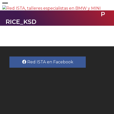
Skip
Open
Close
to
P
content
mobile
mobile
RICE_KSD
menu
menu
Red ISTA en Facebook