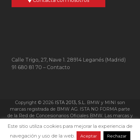
Contacta con nosotros
Síguenos en Instagram
Calle Trigo, 27, Nave 1. 28914 Leganés (Madrid)
91 680 81 70 –
Contacto
Copyright © 2026
ISTA 2013, S.L.
BMW y MINI son
marcas registrada de BMW AG. ISTA NO FORMA parte
de la Red de Concesionarios Oficiales BMW. Las marcas y
logotipos que se nombran y aparecen en esta web son
Este sitio utiliza cookies para mejorar la experiencia de
marcas registradas de sus respectivos propietarios y se
utilizan solo a titulo ilustrativo.
navegación y uso de la web.
Aceptar
Rechazar